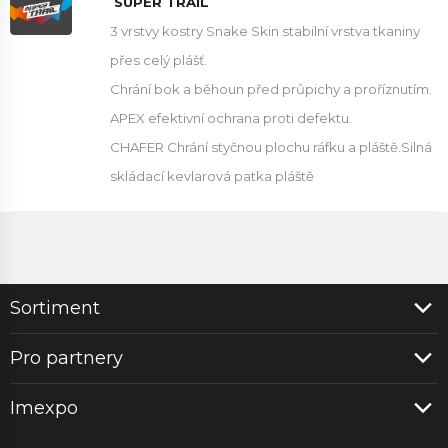
SUPER TRAIL
3 vrstvy kostry Snake Skin stabilní vrstva tkaniny
přes celý plášť.
Chrání bok a běhoun před průpichy a proříznutím.
APEX efektivní ochrana proti defektu.
CHAFER Chrání styčnou plochu ráfku a pláště.Silná
skládací kevlarová patka pláště
Sortiment
Pro partnery
Imexpo