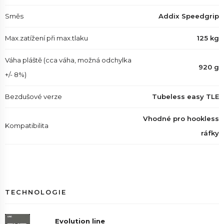
Směs
Addix Speedgrip
Max.zatížení při max.tlaku
125 kg
Váha pláště (cca váha, možná odchylka
920 g
+/- 8%)
Bezdušové verze
Tubeless easy TLE
Vhodné pro hookless
Kompatibilita
ráfky
TECHNOLOGIE
Evolution line