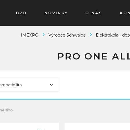
B2B
NOVINKY
O NÁS
KO
IMEXPO
Výrobce Schwalbe
Elektrokola - dop
PRO ONE AL
ompatibilita
nějšího