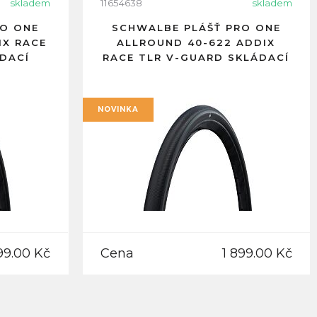
skladem
11654638
skladem
RO ONE
SCHWALBE PLÁŠŤ PRO ONE
IX RACE
ALLROUND 40-622 ADDIX
DACÍ
RACE TLR V-GUARD SKLÁDACÍ
NOVINKA
99.00 Kč
Cena
1 899.00 Kč