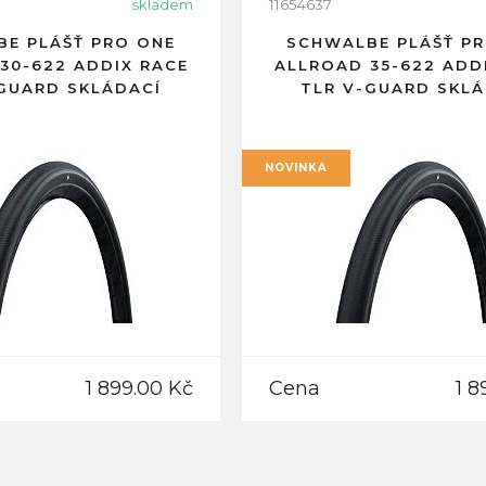
skladem
11654637
E PLÁŠŤ PRO ONE
SCHWALBE PLÁŠŤ P
30-622 ADDIX RACE
ALLROAD 35-622 ADD
-GUARD SKLÁDACÍ
TLR V-GUARD SKLÁ
NOVINKA
1 899.00 Kč
Cena
1 8