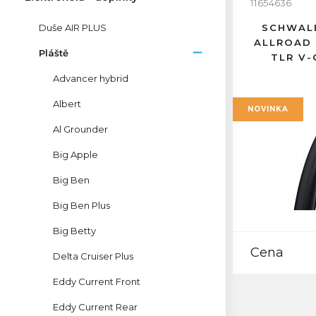
11654636
Duše AIR PLUS
SCHWALB
ALLROAD 
Pláště
TLR V
Advancer hybrid
Albert
NOVINKA
Al Grounder
Big Apple
Big Ben
Big Ben Plus
Big Betty
Cena
Delta Cruiser Plus
Eddy Current Front
Eddy Current Rear