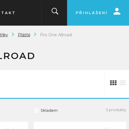
NTAKT
PŘIHLÁŠENÍ
lňky
Pláště
Pro One Allroad
LROAD
3 produkty
Skladem