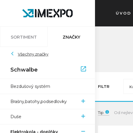
ÚVOD
SORTIMENT
ZNAČKY
Auvray
Všechny značky
Atlantic
Bleedkit
Bosch
Impac
Schwalbe
Schwalbe
Pletscher
Ryde
Sapim
Trelock
Zefal
XON
Bezdušový systém
FILTR
K
Brašny,batohy,podsedlovky
Tip
Od nejlev
Duše
Elektrokola - doplňky