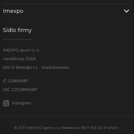
Imexpo
Sídlo firmy
IMEXPO sport s.r.o.
Havlíčkova 333/6
250 01 Brandýs n.L - Stará Boleslav
IČ: 02896087
DIČ: CZ02896087
Instagram
© 2017 IMEXPO sport s.r.o. Kolbenova 159/7, 190 00 Praha 9 -