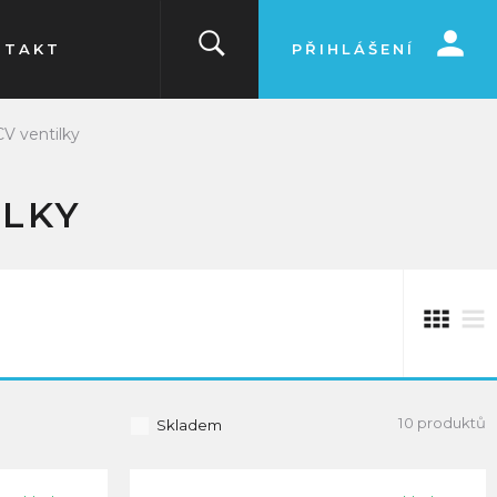
NTAKT
PŘIHLÁŠENÍ
V ventilky
ILKY
10 produktů
Skladem