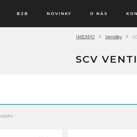
B2B
NOVINKY
O NÁS
KO
IMEXPO
Ventilky
SC
SCV VENT
nějšího