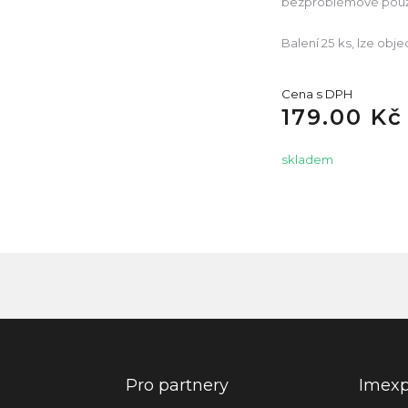
bezproblémové použit
Balení 25 ks, lze objed
Cena s DPH
179.00 Kč
skladem
Pro partnery
Imex