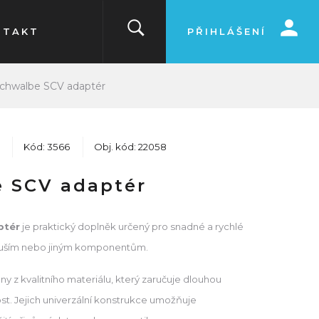
NTAKT
PŘIHLÁŠENÍ
chwalbe SCV adaptér
Kód: 3566
Obj. kód: 22058
 SCV adaptér
ptér
je praktický doplněk určený pro snadné a rychlé
k duším nebo jiným komponentům.
y z kvalitního materiálu, který zaručuje dlouhou
ost. Jejich univerzální konstrukce umožňuje