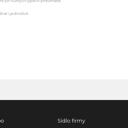
í při různých typech pneumatik.
nat i jednotlivě.
po
Sídlo firmy