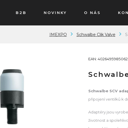
B2B
NOVINKY
O NÁS
KO
IMEXPO
Schwalbe Clik Valve
S
EAN: 4026495985062
Schwalbe
Schwalbe SCV ada
připojení ventilků 
Adaptéry jsou vyroben
životnost a spolehliv