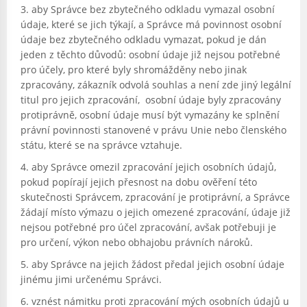
aby Správce bez zbytečného odkladu vymazal osobní
údaje, které se jich týkají, a Správce má povinnost osobní
údaje bez zbytečného odkladu vymazat, pokud je dán
jeden z těchto důvodů: osobní údaje již nejsou potřebné
pro účely, pro které byly shromážděny nebo jinak
zpracovány, zákazník odvolá souhlas a není zde jiný legální
titul pro jejich zpracování, osobní údaje byly zpracovány
protiprávně, osobní údaje musí být vymazány ke splnění
právní povinnosti stanovené v právu Unie nebo členského
státu, které se na správce vztahuje.
aby Správce omezil zpracování jejich osobních údajů,
pokud popírají jejich přesnost na dobu ověření této
skutečnosti Správcem, zpracování je protiprávní, a Správce
žádají místo výmazu o jejich omezené zpracování, údaje již
nejsou potřebné pro účel zpracování, avšak potřebuji je
pro určení, výkon nebo obhajobu právních nároků.
aby Správce na jejich žádost předal jejich osobní údaje
jinému jimi určenému Správci.
vznést námitku proti zpracování mých osobních údajů u