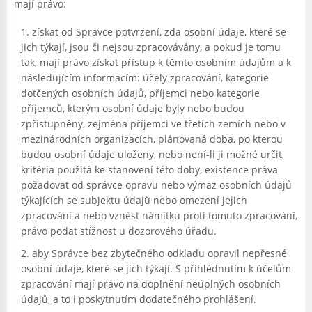
mají právo:
získat od Správce potvrzení, zda osobní údaje, které se
jich týkají, jsou či nejsou zpracovávány, a pokud je tomu
tak, mají právo získat přístup k těmto osobním údajům a k
následujícím informacím: účely zpracování, kategorie
dotčených osobních údajů, příjemci nebo kategorie
příjemců, kterým osobní údaje byly nebo budou
zpřístupněny, zejména příjemci ve třetích zemích nebo v
mezinárodních organizacích, plánovaná doba, po kterou
budou osobní údaje uloženy, nebo není-li ji možné určit,
kritéria použitá ke stanovení této doby, existence práva
požadovat od správce opravu nebo výmaz osobních údajů
týkajících se subjektu údajů nebo omezení jejich
zpracování a nebo vznést námitku proti tomuto zpracování,
právo podat stížnost u dozorového úřadu.
aby Správce bez zbytečného odkladu opravil nepřesné
osobní údaje, které se jich týkají. S přihlédnutím k účelům
zpracování mají právo na doplnění neúplných osobních
údajů, a to i poskytnutím dodatečného prohlášení.