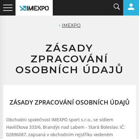
IMEXPO
ZÁSADY
ZPRACOVÁNÍ
OSOBNÍCH ÚDAJŮ
ZÁSADY ZPRACOVÁNÍ OSOBNÍCH ÚDAJŮ
Obchodní společnost IMEXPO sport s.r.o., se sídlem
Havlíčkova 333/6, Brandýs nad Labem - Stará Boleslav, IČ:
02896087, zapsaná v obchodním rejstříku vedeném