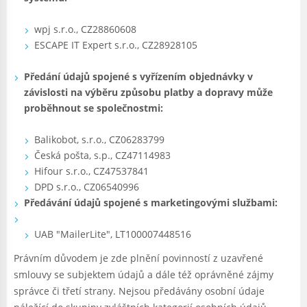
wpj s.r.o., CZ28860608
ESCAPE IT Expert s.r.o., CZ28928105
Předání údajů spojené s vyřízením objednávky v
závislosti na výběru způsobu platby a dopravy může
proběhnout se společnostmi:
Balikobot, s.r.o., CZ06283799
Česká pošta, s.p., CZ47114983
Hifour s.r.o., CZ47537841
DPD s.r.o., CZ06540996
Předávání údajů spojené s marketingovými službami:
UAB "MailerLite", LT100007448516
Právním důvodem je zde plnění povinností z uzavřené
smlouvy se subjektem údajů a dále též oprávněné zájmy
správce či třetí strany. Nejsou předávány osobní údaje