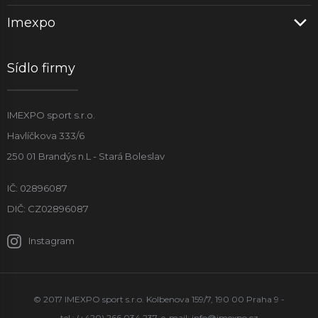
Imexpo
Sídlo firmy
IMEXPO sport s.r.o.
Havlíčkova 333/6
250 01 Brandýs n.L - Stará Boleslav
IČ: 02896087
DIČ: CZ02896087
Instagram
© 2017 IMEXPO sport s.r.o. Kolbenova 159/7, 190 00 Praha 9 -
tel.: (+420) 266 034 237, e-mail:
info@imexpo.cz