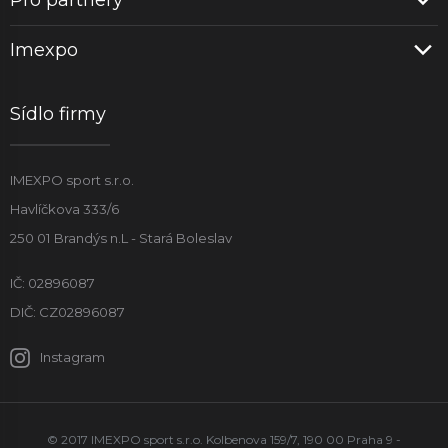
Pro partnery
Imexpo
Sídlo firmy
IMEXPO sport s.r.o.
Havlíčkova 333/6
250 01 Brandýs n.L - Stará Boleslav
IČ: 02896087
DIČ: CZ02896087
Instagram
© 2017 IMEXPO sport s.r.o. Kolbenova 159/7, 190 00 Praha 9 -