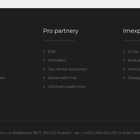
Pro partnery
Imex
B2B
O nás
Přihlášení
Konta
Jak zahájit spolupráci
Volné 
ace
Reklamační řád
Zásady
Obchodní podmínky
s.r.o. Kolbenova 159/7, 190 00 Praha 9 - tel.: (+420) 266 034 237, e-mail:
inf