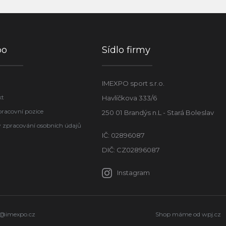
po
Sídlo firmy
IMEXPO sport s.r.o.
kt
Havlíčkova 333/6
pracovní pozice
250 01 Brandýs n.L - Stará Boleslav
 zpracování osobních údajů
IČ: 02896087
DIČ: CZ02896087
Instagram
o@imexpo.cz
Shop máme od
wpj.cz