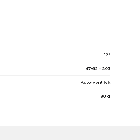
12"
47/62 - 203
Auto-ventilek
80 g