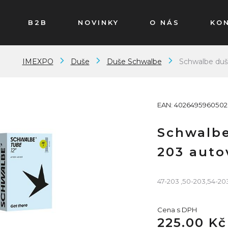
B2B
NOVINKY
O NÁS
KO
IMEXPO
Duše
Duše Schwalbe
Schwalbe duš
EAN: 4026495960502
Schwalbe
203 auto
47-203 ,50-203,54-20
Cena s DPH
225.00 Kč