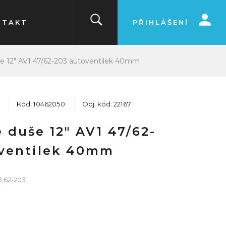
NTAKT
PŘIHLÁŠENÍ
e 12" AV1 47/62-203 autoventilek 40mm
Kód: 10462050
Obj. kód: 22167
 duše 12" AV1 47/62-
ventilek 40mm
3,62-203