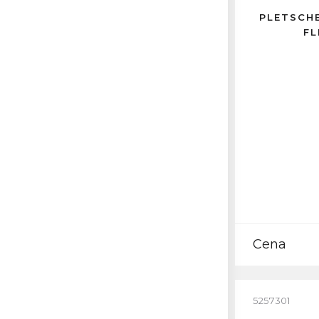
PLETSCH
FL
Cena
5257301