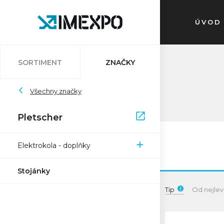
ÚVOD
SORTIMENT
ZNAČKY
Auvray
Všechny značky
Atlantic
Bleedkit
Bosch
Impac
Schwalbe
Pletscher
Pletscher
Ryde
Sapim
Trelock
Zefal
XON
Elektrokola - doplňky
Stojánky
Tip
Od nejlev