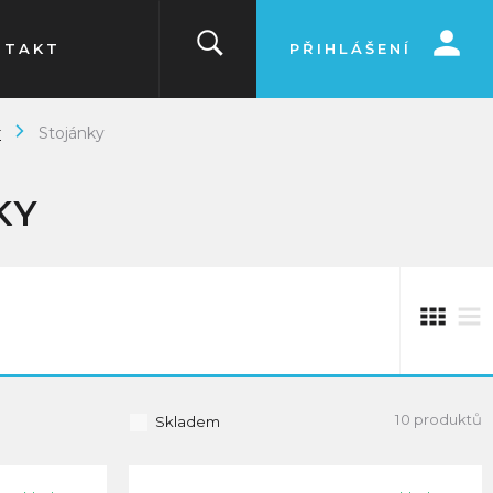
NTAKT
PŘIHLÁŠENÍ
r
Stojánky
KY
10 produktů
Skladem