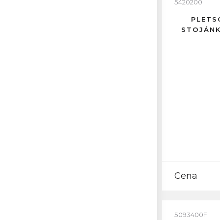
5420200
PLETS
STOJÁNK
Cena
5093400F