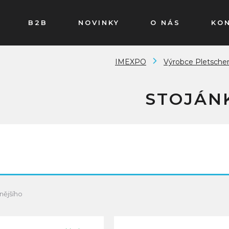
B2B
NOVINKY
O NÁS
KO
IMEXPO
Výrobce Pletsche
STOJÁN
nějšího