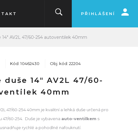
NTAKT
PŘIHLÁŠENÍ
 14" AV2L 47/60-254 autoventilek 40mm
Kód: 10462430
Obj. kód: 22204
 duše 14" AV2L 47/60-
oventilek 40mm
2L 47/60-254 40mm je kvalitní a lehká duše určená pro
ru 47/60-254. Duše je vybavena
auto-ventilkem
s
usnadňuje rychlé a pohodlné nafouknutí.