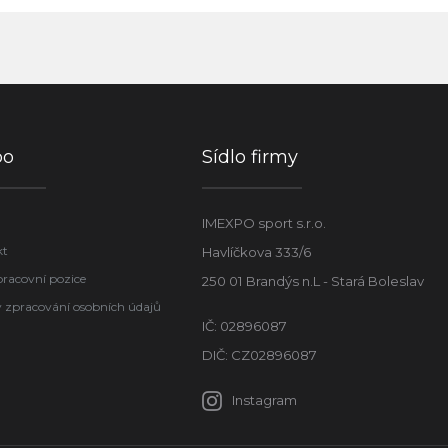
po
Sídlo firmy
IMEXPO sport s.r.o.
kt
Havlíčkova 333/6
pracovní pozice
250 01 Brandýs n.L - Stará Boleslav
 zpracování osobních údajů
IČ: 02896087
DIČ: CZ02896087
Instagram