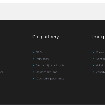
Pro partnery
Imex
B2B
O nás
Přihlášení
Konta
Jak zahájit spolupráci
Volné 
ace
Reklamační řád
Zásady
Obchodní podmínky