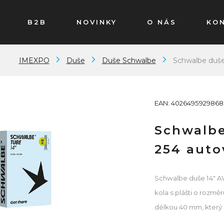
B2B
NOVINKY
O NÁS
KO
IMEXPO
Duše
Duše Schwalbe
Schwalbe duše
EAN: 4026495929868
Schwalbe
254 aut
Schwalbe duše 14" AV
kola s plášti o rozmě
délkou 40 mm, který 