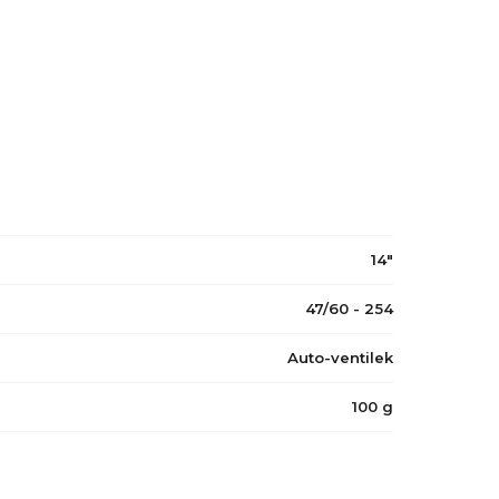
14"
47/60 - 254
Auto-ventilek
100 g