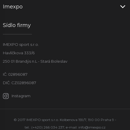
Imexpo
Sídlo firmy
IMEXPO sport s.r.o.
Havlíčkova 333/6
250 01 Brandýs n.L - Stará Boleslav
IČ: 02896087
DIČ: CZ02896087
Instagram
© 2017 IMEXPO sport s.r.o. Kolbenova 159/7, 190 00 Praha 9 -
tel.: (+420) 266 034 237, e-mail:
info@imexpo.cz