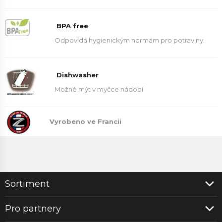
BPA free
Odpovídá hygienickým normám pro potraviny.
Dishwasher
Možné mýt v myčce nádobí
Vyrobeno ve Francii
Sortiment
Pro partnery