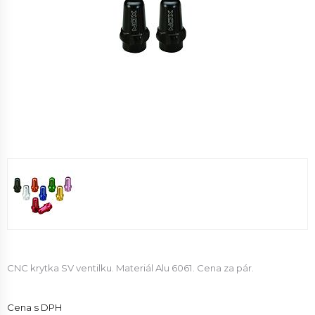
CNC krytka SV ventilku. Materiál Alu 6061. Cena za pár.
Cena s DPH