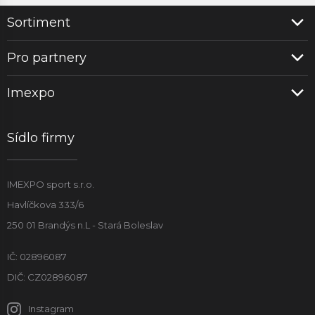
Sortiment
Pro partnery
Imexpo
Sídlo firmy
IMEXPO sport s.r.o.
Havlíčkova 333/6
250 01 Brandýs n.L - Stará Boleslav
IČ: 02896087
DIČ: CZ02896087
Instagram