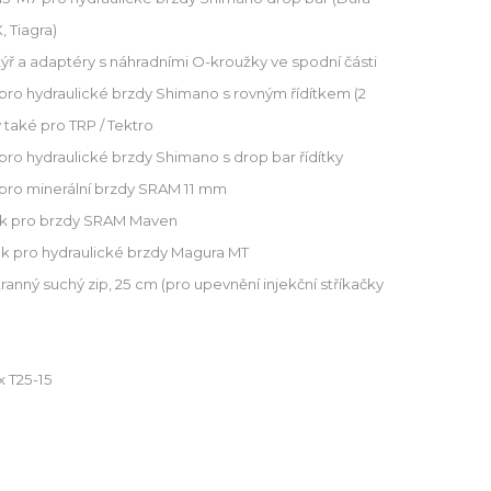
, Tiagra)
ř a adaptéry s náhradními O-kroužky ve spodní části
ro hydraulické brzdy Shimano s rovným řídítkem (2
 také pro TRP / Tektro
ro hydraulické brzdy Shimano s drop bar řídítky
pro minerální brzdy SRAM 11 mm
 pro brzdy SRAM Maven
k pro hydraulické brzdy Magura MT
nný suchý zip, 25 cm (pro upevnění injekční stříkačky
x T25-15