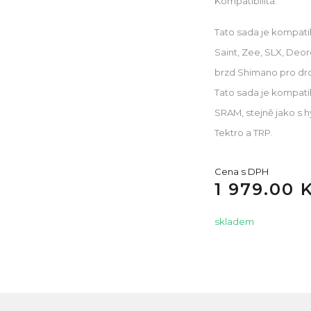
Kompatibilita:
Tato sada je kompatib
Saint, Zee, SLX, Deore
brzd Shimano pro drop
Tato sada je kompatib
SRAM, stejně jako s 
Tektro a TRP.
Cena s DPH
1 979.00 
skladem