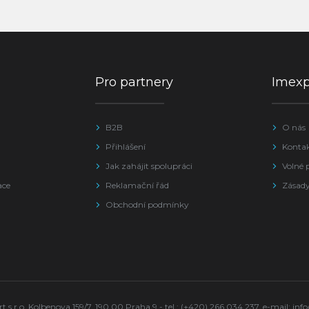
Pro partnery
Imex
B2B
O nás
Přihlášení
Konta
Jak zahájit spolupráci
Volné 
ace
Reklamační řád
Zásady
Obchodní podmínky
s.r.o. Kolbenova 159/7, 190 00 Praha 9 - tel.: (+420) 266 034 237, e-mail:
inf