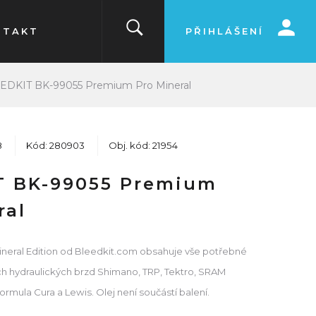
NTAKT
PŘIHLÁŠENÍ
EDKIT BK-99055 Premium Pro Mineral
8
Kód: 280903
Obj. kód: 21954
T BK-99055 Premium
ral
neral Edition od Bleedkit.com obsahuje vše potřebné
h hydraulických brzd Shimano, TRP, Tektro, SRAM
ormula Cura a Lewis. Olej není součástí balení.