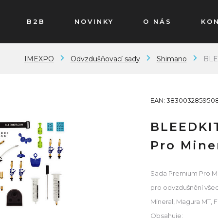
B2B
NOVINKY
O NÁS
KO
IMEXPO
Odvzdušňovací sady
Shimano
BLE
EAN: 383003285950
BLEEDKI
Pro Mine
Sada Premium Pro Mi
pro odvzdušnění všec
Mineral, Magura MT, F
Obsahuje: