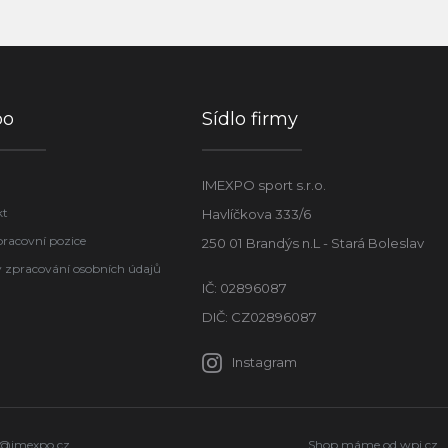
po
Sídlo firmy
IMEXPO sport s.r.o.
kt
Havlíčkova 333/6
pracovní pozice
250 01 Brandýs n.L - Stará Boleslav
 zpracování osobních údajů
IČ: 02896087
DIČ: CZ02896087
Instagram
o@imexpo.cz
Shop máme od
wpj.cz