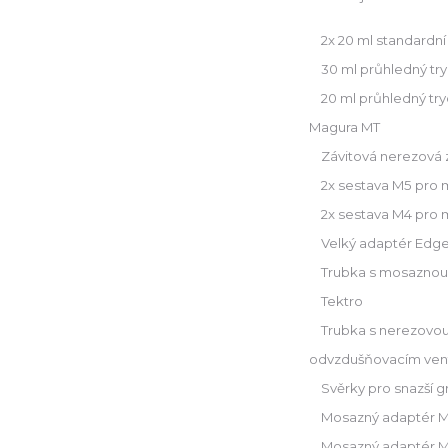
2x 20 ml standardní i
30 ml průhledný tryc
20 ml průhledný trych
Magura MT
Závitová nerezová zá
2x sestava M5 pro mi
2x sestava M4 pro mi
Velký adaptér Edge 
Trubka s mosaznou p
Tektro
Trubka s nerezovou v
odvzdušňovacím vent
Svěrky pro snazší gr
Mosazný adaptér M5-
Mosazný adaptér M5-