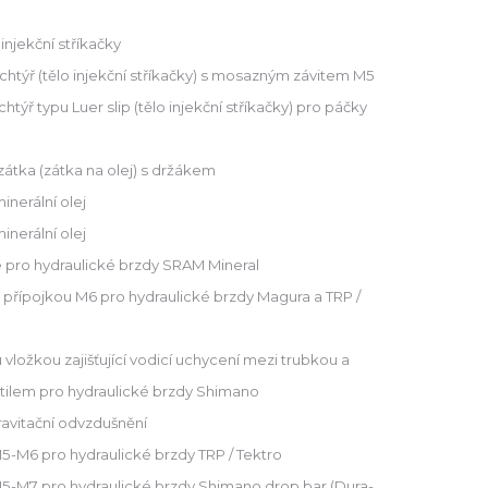
njekční stříkačky
htýř (tělo injekční stříkačky) s mosazným závitem M5
týř typu Luer slip (tělo injekční stříkačky) pro páčky
tka (zátka na olej) s držákem
nerální olej
nerální olej
pro hydraulické brzdy SRAM Mineral
řípojkou M6 pro hydraulické brzdy Magura a TRP /
ložkou zajišťující vodicí uchycení mezi trubkou a
ilem pro hydraulické brzdy Shimano
avitační odvzdušnění
M6 pro hydraulické brzdy TRP / Tektro
M7 pro hydraulické brzdy Shimano drop bar (Dura-