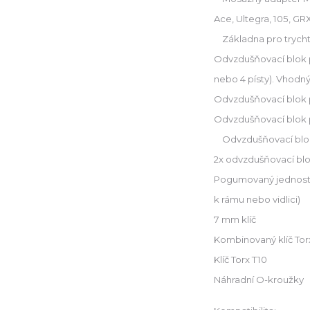
Ace, Ultegra, 105, GRX
Základna pro trychtý
Odvzdušňovací blok p
nebo 4 písty). Vhodný
Odvzdušňovací blok p
Odvzdušňovací blok 
Odvzdušňovací blok
2x odvzdušňovací blo
Pogumovaný jednostra
k rámu nebo vidlici)
7 mm klíč
Kombinovaný klíč Tor
Klíč Torx T10
Náhradní O-kroužky