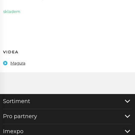
skladem
VIDEA
Magura
Sortiment
Pro partnery
Imexpo