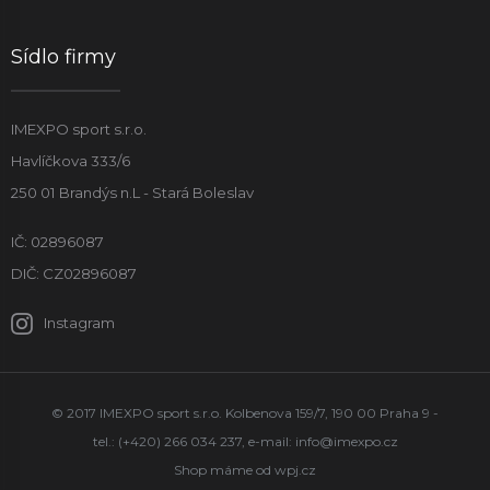
Sídlo firmy
IMEXPO sport s.r.o.
Havlíčkova 333/6
250 01 Brandýs n.L - Stará Boleslav
IČ: 02896087
DIČ: CZ02896087
Instagram
© 2017 IMEXPO sport s.r.o. Kolbenova 159/7, 190 00 Praha 9 -
tel.: (+420) 266 034 237, e-mail:
info@imexpo.cz
Shop máme od
wpj.cz