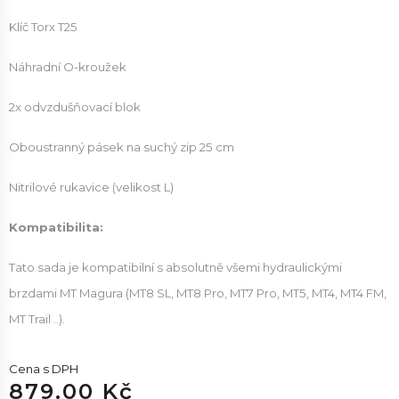
Klíč Torx T25
Náhradní O-kroužek
2x odvzdušňovací blok
Oboustranný pásek na suchý zip 25 cm
Nitrilové rukavice (velikost L)
Kompatibilita:
Tato sada je kompatibilní s absolutně všemi hydraulickými
brzdami MT Magura (MT8 SL, MT8 Pro, MT7 Pro, MT5, MT4, MT4 FM,
MT Trail ..).
Cena s DPH
879.00 Kč