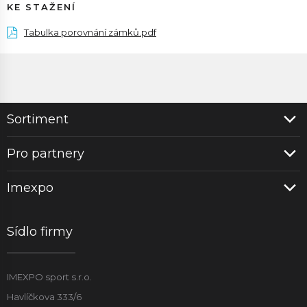
KE STAŽENÍ
Tabulka porovnání zámků.pdf
Sortiment
Pro partnery
Imexpo
Sídlo firmy
IMEXPO sport s.r.o.
Havlíčkova 333/6