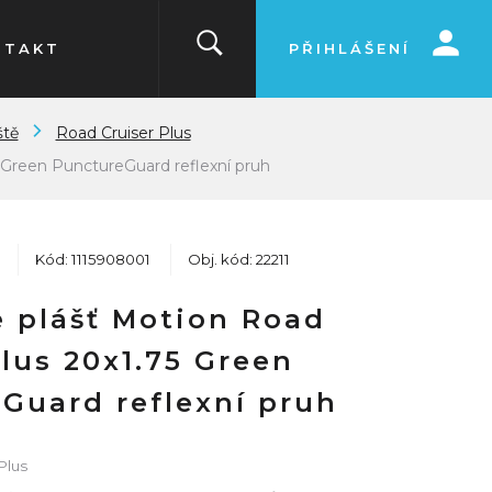
NTAKT
PŘIHLÁŠENÍ
ště
Road Cruiser Plus
 Green PunctureGuard reflexní pruh
Kód: 1115908001
Obj. kód: 22211
 plášť Motion Road
Plus 20x1.75 Green
Guard reflexní pruh
Plus