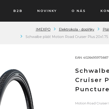
B2B
NOVINKY
O NÁS
KO
IMEXPO
Elektrokola - doplňky
Plá
Schwalbe plášť Motion Road Cruiser Plus 20x1.75
EAN: 4026495975667
Schwalbe
Cruiser 
Puncture
Motion Road Cruiser 