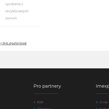
vyrobená z
recyklovaných
surovin
v=3MLxNslWW48
Pro partnery
Imex
B2B
O nás
Přihlášení
Konta