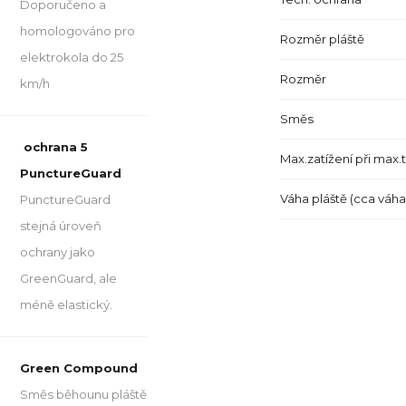
Doporučeno a
homologováno pro
Rozměr pláště
elektrokola do 25
Rozměr
km/h
Směs
ochrana 5
Max.zatížení při max.
PunctureGuard
Váha pláště (cca váh
PunctureGuard
stejná úroveň
ochrany jako
GreenGuard, ale
méně elastický.
Green Compound
Směs běhounu pláště