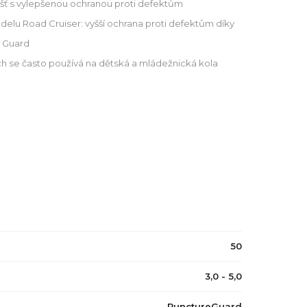
lášť s vylepšenou ochranou proti defektům
delu Road Cruiser: vyšší ochrana proti defektům díky
 Guard
h se často používá na dětská a mládežnická kola
50
3,0 - 5,0
PunctureGuard