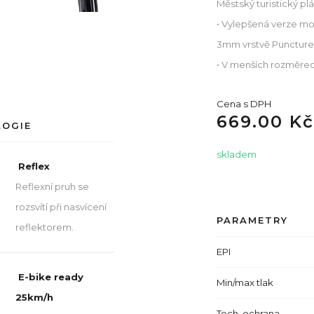
Městský turistický p
• Vylepšená verze mo
3mm vrstvě Puncture
• V menších rozměrec
Cena s DPH
669.00 Kč
LOGIE
skladem
Reflex
Reflexní pruh se
rozsvítí při nasvícení
PARAMETRY
reflektorem.
EPI
E-bike ready
Min/max tlak
25km/h
Tech. ochrana