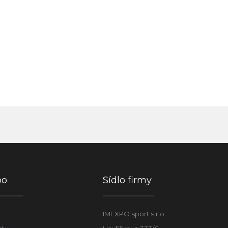
po
Sídlo firmy
IMEXPO sport s.r.o.
kt