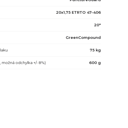
20x1,75 ETRTO 47-406
20"
GreenCompound
tlaku
75 kg
a, možná odchylka +/- 8%)
600 g