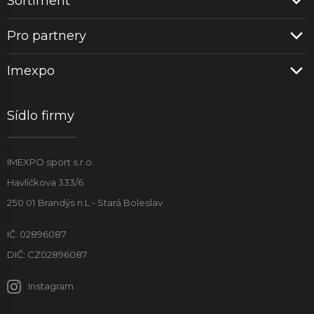
Sortiment
Pro partnery
Imexpo
Sídlo firmy
IMEXPO sport s.r.o.
Havlíčkova 333/6
250 01 Brandýs n.L - Stará Boleslav
IČ: 02896087
DIČ: CZ02896087
Instagram