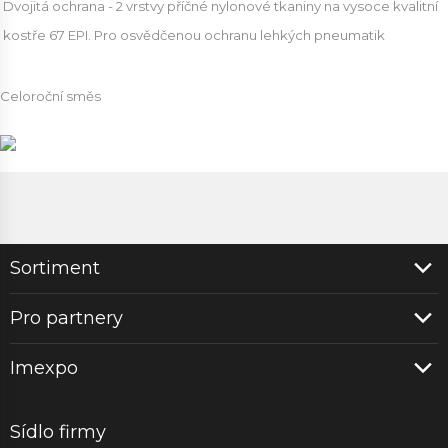
Dvojitá ochrana - 2 vrstvy příčné nylonové tkaniny na vysoce kvalitní
kostře 67 EPI. Pro osvědčenou ochranu lehkých pneumatik
Celoroční směs
Sortiment
Pro partnery
Imexpo
Sídlo firmy