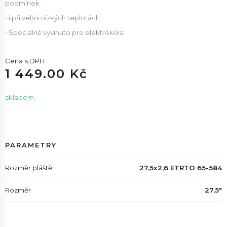
podmínek.
• i při velmi nízkých teplotách
• Speciálně vyvinuto pro elektrokola
Cena s DPH
1 449.00 Kč
skladem
PARAMETRY
Rozměr pláště
27,5x2,6 ETRTO 65-584
Rozměr
27,5"