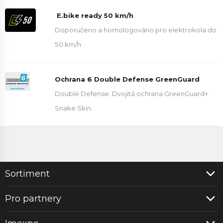
E.bike ready 50 km/h
Doporučeno a homologováno pro elektrokola do
50 km/h
Ochrana 6 Double Defense GreenGuard
Double Defense. Dvojitá ochrana.GreenGuard+
Snake Skin.
Sortiment
Pro partnery