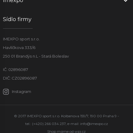
Imexpo
Sídlo firmy
IMEXPO sport s.r.o.
Havlíčkova 333/6
250 01 Brandýs n.L - Stará Boleslav
IČ: 02896087
DIČ: CZ02896087
Instagram
© 2017 IMEXPO sport s.r.o. Kolbenova 159/7, 190 00 Praha 9 -
tel.: (+420) 266 034 237, e-mail:
info@imexpo.cz
Shop máme od
wpj.cz