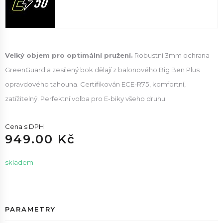
Velký objem pro optimální pružení.
Robustní 3mm ochrana
GreenGuard a zesílený bok dělají z balonového Big Ben Plus
opravdového tahouna. Certifikován ECE-R75, komfortní,
zatížitelný. Perfektní volba pro E-biky všeho druhu.
Cena s DPH
949.00 Kč
skladem
PARAMETRY