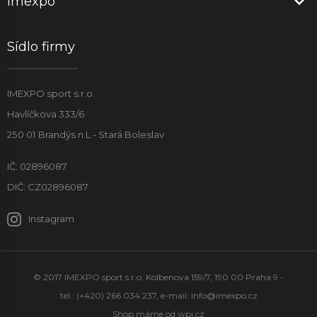
Imexpo
Sídlo firmy
IMEXPO sport s.r.o.
Havlíčkova 333/6
250 01 Brandýs n.L - Stará Boleslav
IČ: 02896087
DIČ: CZ02896087
Instagram
© 2017 IMEXPO sport s.r.o. Kolbenova 159/7, 190 00 Praha 9 -
tel.: (+420) 266 034 237, e-mail:
info@imexpo.cz
Shop máme od
wpj.cz