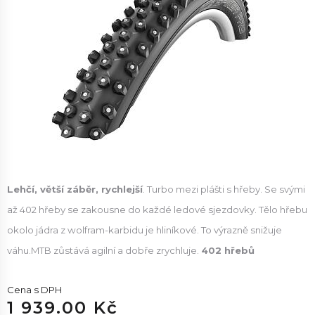
Lehčí, větší záběr, rychlejší
. Turbo mezi plášti s hřeby. Se svými
až 402 hřeby se zakousne do každé ledové sjezdovky. Tělo hřebu
okolo jádra z wolfram-karbidu je hliníkové. To výrazně snižuje
váhu.MTB zůstává agilní a dobře zrychluje.
402 hřebů
Cena s DPH
1 939.00 Kč