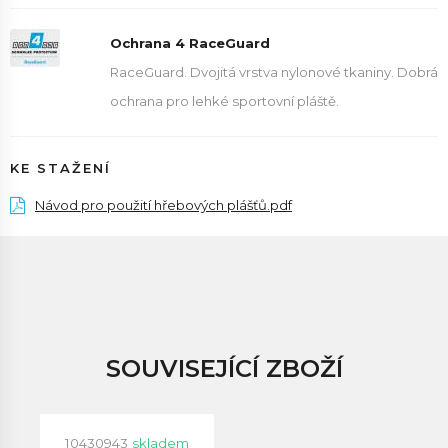
Ochrana 4 RaceGuard
RaceGuard. Dvojitá vrstva nylonové tkaniny. Dobrá
ochrana pro lehké sportovní pláště.
KE STAŽENÍ
Návod pro použití hřebových plášťů.pdf
SOUVISEJÍCÍ ZBOŽÍ
10430943
skladem