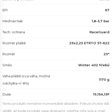
EPI
67
Min/max tlak
1,8-3,7 bar
Tech. ochrana
RaceGuard
Rozměr pláště
29x2,25 ETRTO 57-622
Rozměr
29"
Směs
Winter 402 hřebů
Váha pláště (cca váha, možná
1170 g
odchylka +/- 8%)
Duše
19,19A,19F
Tento produkt nemáme momentálně skladem. Pokud chcete dát
vědět, až bude produkt zase dostupný, vyplňte níže svůj e-mail.