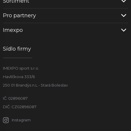
Sortiment
Pro partnery
Imexpo
Sídlo firmy
IMEXPO sport s.r.o.
Havlíčkova 333/6
250 01 Brandýs n.L - Stará Boleslav
IČ: 02896087
DIČ: CZ02896087
Instagram