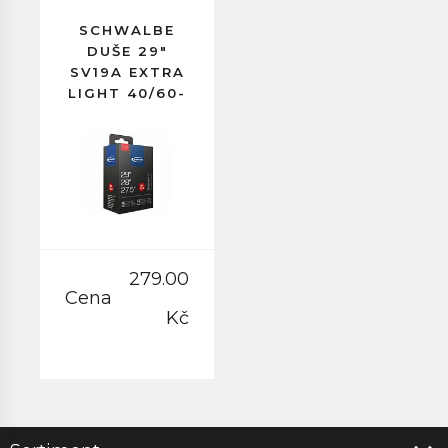
SCHWALBE
DUŠE 29"
SV19A EXTRA
LIGHT 40/60-
622
GALUSKOVÝ
VENTILEK
40MM
279.00
Cena
Kč