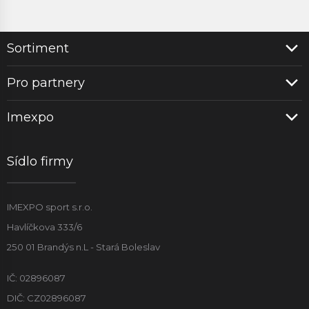
Sortiment
Pro partnery
Imexpo
Sídlo firmy
IMEXPO sport s.r.o.
Havlíčkova 333/6
250 01 Brandýs n.L - Stará Boleslav
IČ: 02896087
DIČ: CZ02896087