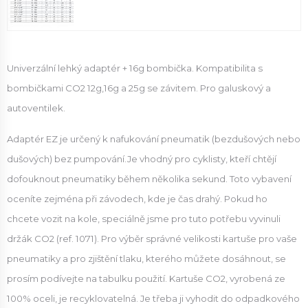
Univerzální lehký adaptér + 16g bombička. Kompatibilita s
bombičkami CO2 12g,16g a 25g se závitem. Pro galuskový a
autoventilek.
Adaptér EZ je určený k nafukování pneumatik (bezdušových nebo
dušových) bez pumpování.Je vhodný pro cyklisty, kteří chtějí
dofouknout pneumatiky během několika sekund. Toto vybavení
oceníte zejména při závodech, kde je čas drahý. Pokud ho
chcete vozit na kole, speciálně jsme pro tuto potřebu vyvinuli
držák CO2 (ref. 1071). Pro výběr správné velikosti kartuše pro vaše
pneumatiky a pro zjištění tlaku, kterého můžete dosáhnout, se
prosím podívejte na tabulku použití. Kartuše CO2, vyrobená ze
100% oceli, je recyklovatelná. Je třeba ji vyhodit do odpadkového