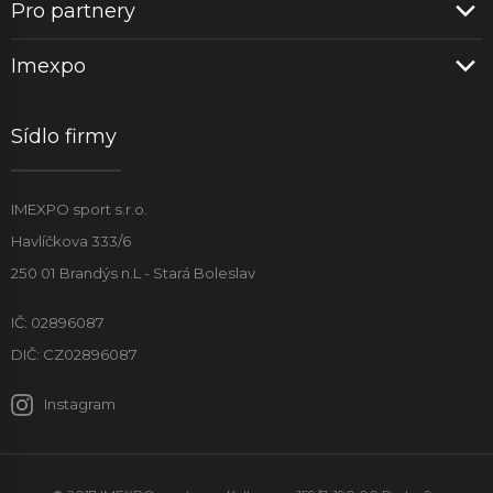
Pro partnery
Imexpo
Sídlo firmy
IMEXPO sport s.r.o.
Havlíčkova 333/6
250 01 Brandýs n.L - Stará Boleslav
IČ: 02896087
DIČ: CZ02896087
Instagram