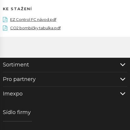
KE STAŽENÍ
EZ Control FC návod.pdf
CO2 bombičky tabulka.pdf
Sortiment
Pro partnery
Imexpo
Sídlo firmy