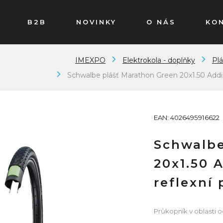
B2B
NOVINKY
O NÁS
KO
IMEXPO
Elektrokola - doplňky
Plá
Schwalbe plášť Marathon Green 20x1.50 Addi
EAN: 4026495916622
Schwalbe
20x1.50 
reflexní
Průkopník v oblasti o