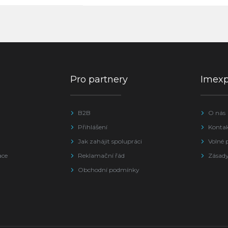
Pro partnery
Imex
B2B
O nás
Přihlášení
Konta
Jak zahájit spolupráci
Volné 
ace
Reklamační řád
Zásady
Obchodní podmínky