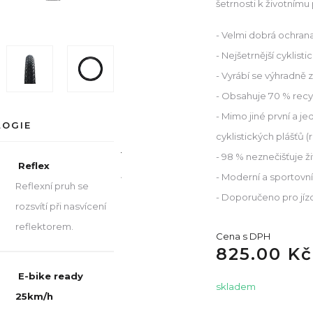
šetrnosti k životnímu
- Velmi dobrá ochran
- Nejšetrnější cyklis
- Vyrábí se výhradně z
- Obsahuje 70 % recy
- Mimo jiné první a 
LOGIE
cyklistických plášťů (
- 98 % neznečišťuje ži
Reflex
Addix
- Moderní a sportovn
Reflexní pruh se
ECO
- Doporučeno pro jízd
rozsvítí při nasvícení
reflektorem.
Cena s DPH
825.00 Kč
E-bike ready
skladem
25km/h