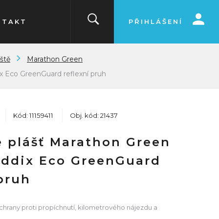
NTAKT
PŘIHLÁŠENÍ
ště
Marathon Green
x Eco GreenGuard reflexní pruh
Kód: 11159411
Obj. kód: 21437
 plášť Marathon Green
Addix Eco GreenGuard
 pruh
chrany proti propíchnutí, kilometrového nájezdu a