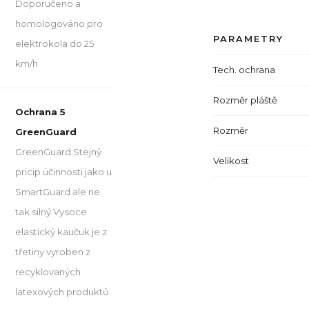
Doporučeno a
homologováno pro
PARAMETRY
elektrokola do 25
km/h
Tech. ochrana
Rozměr pláště
Ochrana 5
Rozměr
GreenGuard
GreenGuard.Stejný
Velikost
pricip účinnosti jako u
SmartGuard ale ne
tak silný.Vysoce
elastický kaučuk je z
třetiny vyroben z
recyklovaných
latexových produktů.