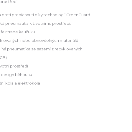
 prostředí
a proti propíchnutí díky technologii GreenGuard
tická pneumatika k životnímu prostředí:
 fair trade kaučuku
klovaných nebo obnovitelných materiálů:
jediná pneumatika se sazemi z recyklovaných
rCB).
votní prostředí
í design běhounu
ní kola a elektrokola