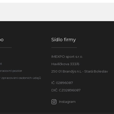
po
Sídlo firmy
IMEXPO sport s.r.o.
kt
Havlíčkova 333/6
pracovní pozice
250 01 Brandýs n.L - Stará Boleslav
 zpracování osobních údajů
IČ: 02896087
DIČ: CZ02896087
Instagram