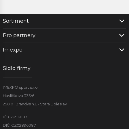
Sortiment
Pro partnery
Imexpo
Sídlo firmy
IMEXPO sport s.r.o.
Havlíčkova 333/6
250 01 Brandýs n.L - Stará Boleslav
IČ: 02896087
DIČ: CZ02896087