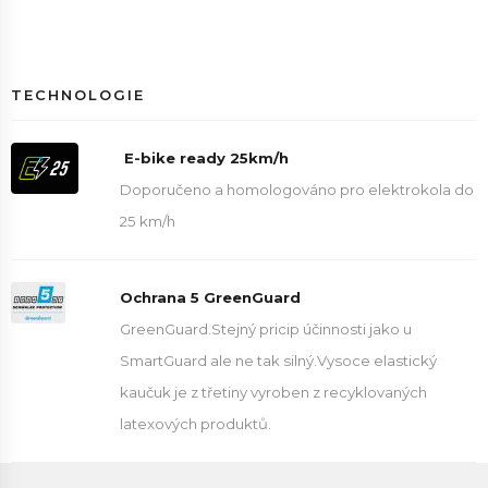
TECHNOLOGIE
E-bike ready 25km/h
Doporučeno a homologováno pro elektrokola do
25 km/h
Ochrana 5 GreenGuard
GreenGuard.Stejný pricip účinnosti jako u
SmartGuard ale ne tak silný.Vysoce elastický
kaučuk je z třetiny vyroben z recyklovaných
latexových produktů.