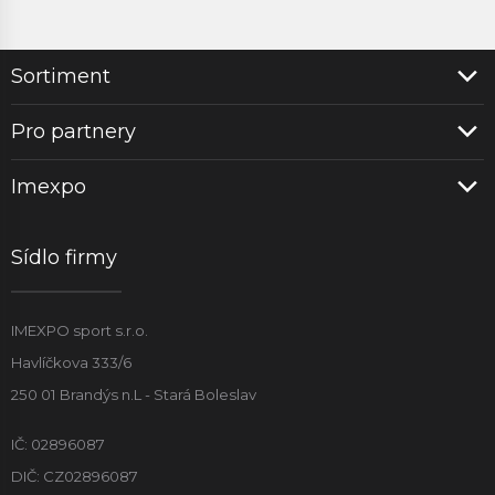
Sortiment
Pro partnery
Imexpo
Sídlo firmy
IMEXPO sport s.r.o.
Havlíčkova 333/6
250 01 Brandýs n.L - Stará Boleslav
IČ: 02896087
DIČ: CZ02896087