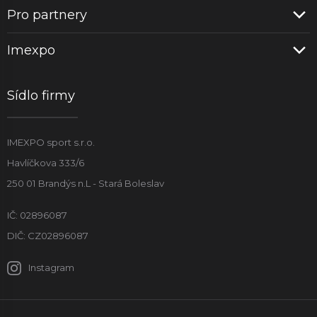
Pro partnery
Imexpo
Sídlo firmy
IMEXPO sport s.r.o.
Havlíčkova 333/6
250 01 Brandýs n.L - Stará Boleslav
IČ: 02896087
DIČ: CZ02896087
Instagram