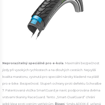
Neprorazitelný
speciálně pro e-kola
. Maximální bezpečnost
jízdy při vysokých rychlostech a na dlouhých cestách. Nejvyšší
kvalita maratonu, vyvinutá pro speciální nároky kladené na plášť
pro e-bike. Bezpečnost: Stupeň ochrany proti defektu Schwalbe
7. Patentovaná vložka SmartGuard je navíc podporována dvěma
vrstvami tkaniny RaceGuard. Tento „Smart-DualGuard“ chrání
ještě lépe proti ostrým vetřelcům.
Řízen
í: Směs ADDIX-E, určená