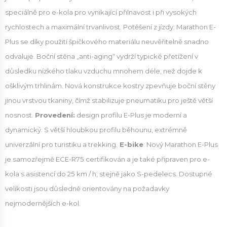
speciálně pro e-kola pro vynikající přilnavost i při vysokých
rychlostech a maximální trvanlivost. Potěšení z jízdy: Marathon E-
Plus se díky použití špičkového materiálu neuvěřitelně snadno
odvaluje. Boční stěna „anti-aging“ vydrží typické přetížení v
důsledku nízkého tlaku vzduchu mnohem déle, než dojde k
ošklivým trhlinám. Nová konstrukce kostry zpevňuje boční stěny
jinou vrstvou tkaniny, čímž stabilizuje pneumatiku pro ještě větší
nosnost.
Provedení:
design profilu E-Plus je moderní a
dynamický. S větší hloubkou profilu běhounu, extrémně
univerzální pro turistiku a trekking.
E-bike
: Nový Marathon E-Plus
je samozřejmě ECE-R75 certifikován a je také připraven pro e-
kola s asistencí do 25 km / h, stejně jako S-pedelecs. Dostupné
velikosti jsou důsledně orientovány na požadavky
nejmodernějších e-kol.