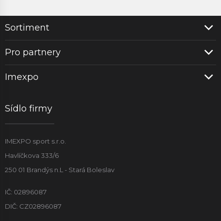
Sortiment
Pro partnery
Imexpo
Sídlo firmy
IMEXPO sport s.r.o.
Havlíčkova 333/6
250 01 Brandýs n.L - Stará Boleslav
IČ: 02896087
DIČ: CZ02896087