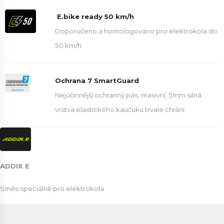
E.bike ready 50 km/h
Doporučeno a homologováno pro elektrokola do
50 km/h
Ochrana 7 SmartGuard
Nejúčinnější ochranný pás, masivní, 5mm silná
vrstva elastického kaučuku trvale chrání.
ADDIX E
Směs speciálně pro elektrokola