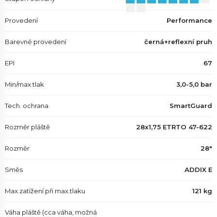
Provedení
Performance
Barevné provedení
černá+reflexní pruh
EPI
67
Min/max tlak
3,0-5,0 bar
Tech. ochrana
SmartGuard
Rozměr pláště
28x1,75 ETRTO 47-622
Rozměr
28"
Směs
ADDIX E
Max.zatížení při max.tlaku
121 kg
Váha pláště (cca váha, možná