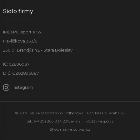
Sídlo firmy
IMEXPO sport s.r.o.
Havlíčkova 333/6
250 01 Brandýs n.L - Stará Boleslav
IČ: 02896087
DIČ: CZ02896087
Instagram
© 2017 IMEXPO sport s.r.o. Kolbenova 159/7, 190 00 Praha 9 -
tel.: (+420) 266 034 237, e-mail:
info@imexpo.cz
Shop máme od
wpj.cz