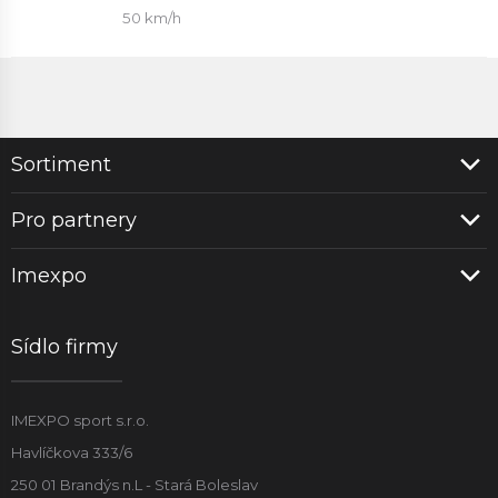
50 km/h
Sortiment
Pro partnery
Imexpo
Sídlo firmy
IMEXPO sport s.r.o.
Havlíčkova 333/6
250 01 Brandýs n.L - Stará Boleslav