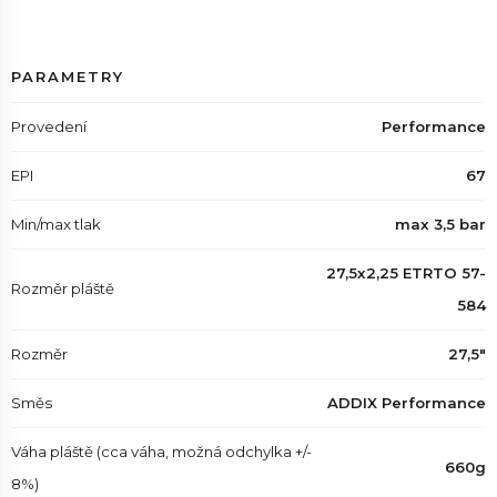
PARAMETRY
Provedení
Performance
EPI
67
Min/max tlak
max 3,5 bar
27,5x2,25 ETRTO 57-
Rozměr pláště
584
Rozměr
27,5"
Směs
ADDIX Performance
Váha pláště (cca váha, možná odchylka +/-
660g
8%)