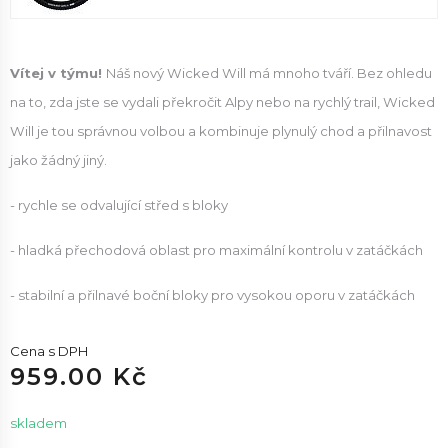
Vítej v týmu!
Náš nový Wicked Will má mnoho tváří. Bez ohledu
na to, zda jste se vydali překročit Alpy nebo na rychlý trail, Wicked
Will je tou správnou volbou a kombinuje plynulý chod a přilnavost
jako žádný jiný.
- rychle se odvalující střed s bloky
- hladká přechodová oblast pro maximální kontrolu v zatáčkách
- stabilní a přilnavé boční bloky pro vysokou oporu v zatáčkách
Cena s DPH
959.00 Kč
skladem