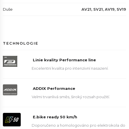
Duše
AV21, SV21, AV19, SV19
TECHNOLOGIE
Linie kvality Performance line
Excelentní kvalita pro intenzivní nasazení.
ADDIX Performance
Velmi trvanlivá směs, široký rozsah použití.
E.bike ready 50 km/h
Doporučeno a homologováno pro elektrokola do