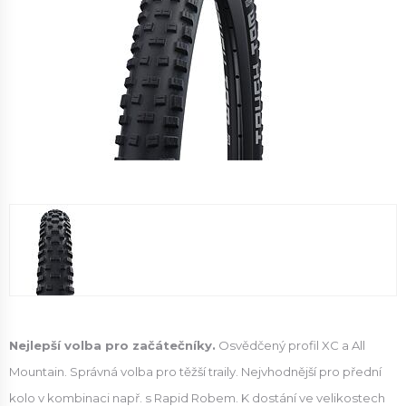
Nejlepší volba pro začátečníky.
Osvědčený profil XC a All
Mountain. Správná volba pro těžší traily. Nejvhodnější pro přední
kolo v kombinaci např. s Rapid Robem. K dostání ve velikostech