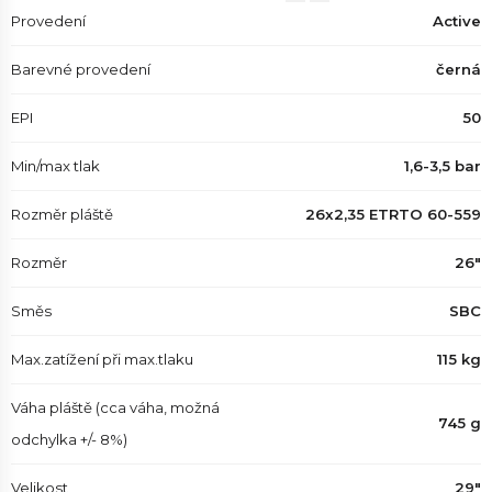
Provedení
Active
Barevné provedení
černá
EPI
50
Min/max tlak
1,6-3,5 bar
Rozměr pláště
26x2,35 ETRTO 60-559
Rozměr
26"
Směs
SBC
Max.zatížení při max.tlaku
115 kg
Váha pláště (cca váha, možná
745 g
odchylka +/- 8%)
Velikost
29"