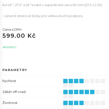
kol 26 “, 27,5“ a 29 “a také v superširoké verzi 60 mm (27,5 x 2,35).
- výrazné stranové bloky pro velkou boční podporu
Cena s DPH
599.00 Kč
skladem
PARAMETRY
Rychlost
Záběr off-road
Životnost