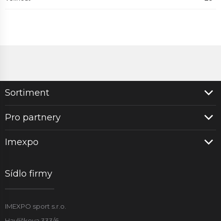
Sortiment
Pro partnery
Imexpo
Sídlo firmy
IMEXPO sport s.r.o.
Havlíčkova 333/6