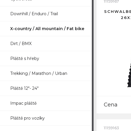
11159167
SCHWALBE
Downhill / Enduro / Trail
26X
X-country / All mountain / Fat bike
Dirt / BMX
Pláště s hřeby
Trekking / Marathon / Urban
Pláště 12"- 24"
Impac pláště
Cena
Pláště pro vozíky
11159163