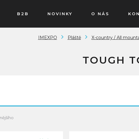
B2B
NOVINKY
O NÁS
KO
IMEXPO
Pláště
X-country / All mounta
TOUGH 
nějšího