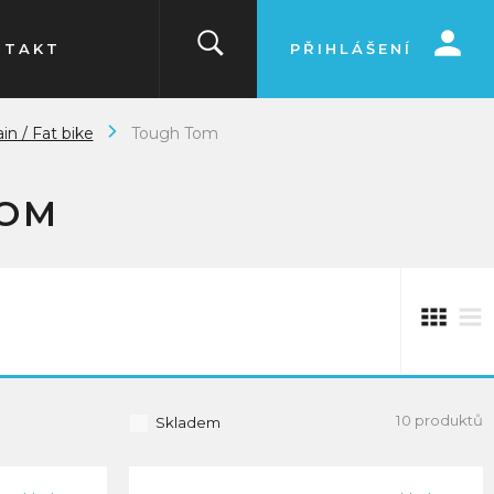
NTAKT
PŘIHLÁŠENÍ
in / Fat bike
Tough Tom
TOM
10 produktů
Skladem