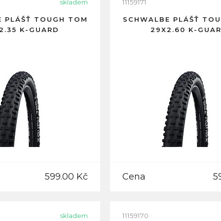
skladem
11159171
 PLÁŠŤ TOUGH TOM
SCHWALBE PLÁŠŤ TO
2.35 K-GUARD
29X2.60 K-GUA
599.00 Kč
Cena
5
skladem
11159170