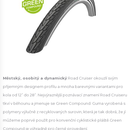
Městský, osobitý a dynamický
.Road Cruiser okouzlí svým
příjemným designem profilu a mnoha barevnými variantami pro
kola od 12” do 28”. Nejvýraznější poznávací znamení Road Cruiseru
tkví v běhounu a jmenuje se Green Compound. Guma vyrobená s
polymery výlučně z recyklovaných surovin, která je tak dobrá, že jí
můžeme poprvé použít pro konvenční cyklistické pláště.Green
Compound je výhradně pro černé provedení.