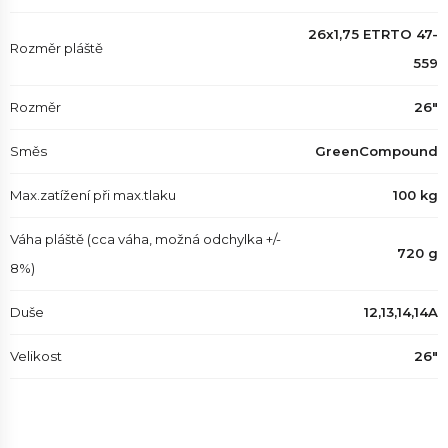
26x1,75 ETRTO 47-
Rozměr pláště
559
Rozměr
26"
Směs
GreenCompound
Max.zatížení při max.tlaku
100 kg
Váha pláště (cca váha, možná odchylka +/-
720 g
8%)
Duše
12,13,14,14A
Velikost
26"