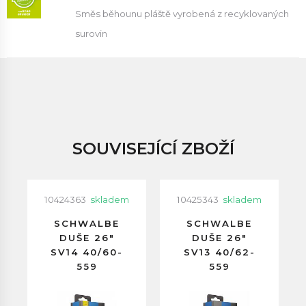
Směs běhounu pláště vyrobená z recyklovaných
surovin
SOUVISEJÍCÍ ZBOŽÍ
10424363
skladem
10425343
skladem
SCHWALBE
SCHWALBE
DUŠE 26"
DUŠE 26"
SV14 40/60-
SV13 40/62-
559
559
GALUSKOVÝ
GALUSKOVÝ
VENTILEK
VENTILEK