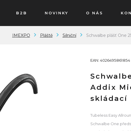
B2B
NOVINKY
O NÁS
KO
IMEXPO
Pláště
Silniční
Schwalbe plášť One 25
EAN: 4026495861854
Schwalbe
Addix Mi
skládací
Tubeless Easy Allround
Schwalbe One předsta