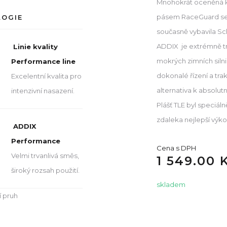
Mnohokrát oceněná k
pásem RaceGuard se 
LOGIE
současně vybavila S
ADDIX je extrémně trv
Linie kvality
mokrých zimních siln
Performance line
dokonalé řízení a trak
Excelentní kvalita pro
alternativa k absol
intenzivní nasazení.
Plášť TLE byl speciál
zdaleka nejlepší výko
ADDIX
Performance
Cena s DPH
Velmi trvanlivá směs,
1 549.00 
široký rozsah použití.
skladem
í pruh