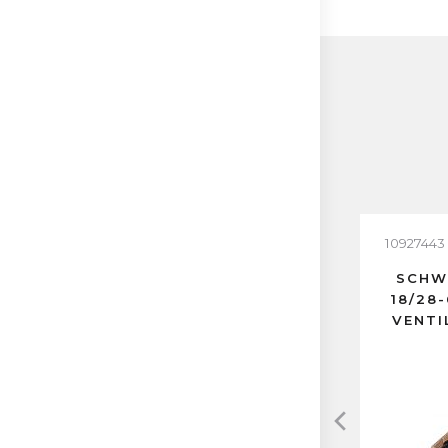
10927443
SCHW
18/28
VENTI