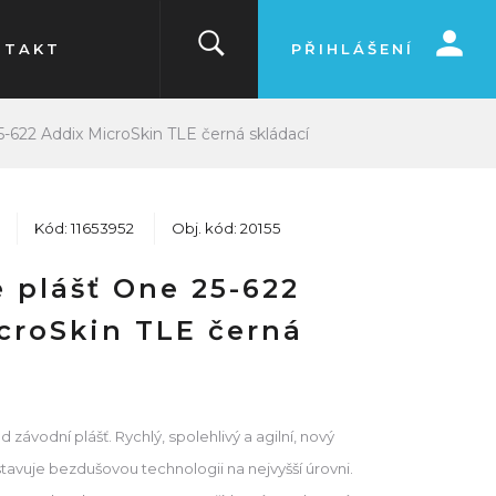
NTAKT
PŘIHLÁŠENÍ
-622 Addix MicroSkin TLE černá skládací
Kód: 11653952
Obj. kód: 20155
 plášť One 25-622
croSkin TLE černá
 závodní plášť. Rychlý, spolehlivý a agilní, nový
vuje bezdušovou technologii na nejvyšší úrovni.