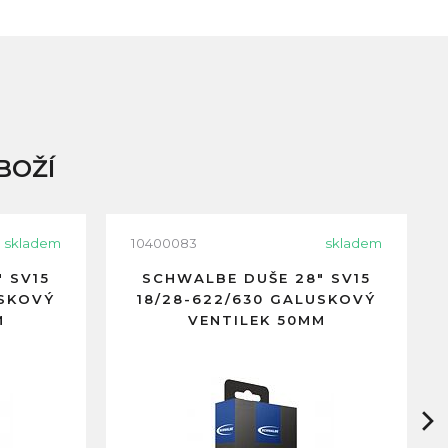
BOŽÍ
skladem
10400083
skladem
 SV15
SCHWALBE DUŠE 28" SV15
USKOVÝ
18/28-622/630 GALUSKOVÝ
M
VENTILEK 50MM