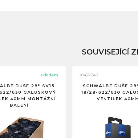
SOUVISEJÍCÍ Z
skladem
10427343
ALBE DUŠE 28" SV15
SCHWALBE DUŠE 28"
-622/630 GALUSKOVÝ
18/28-622/630 GAL
LEK 40MM MONTÁŽNÍ
VENTILEK 40M
BALENÍ