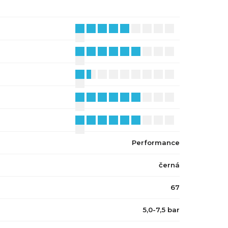
Performance
černá
67
5,0-7,5 bar