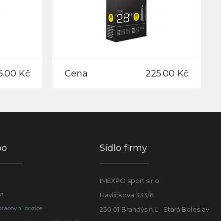
5.00 Kč
Cena
225.00 Kč
po
Sídlo firmy
IMEXPO sport s.r.o.
kt
Havlíčkova 333/6
pracovní pozice
250 01 Brandýs n.L - Stará Boleslav