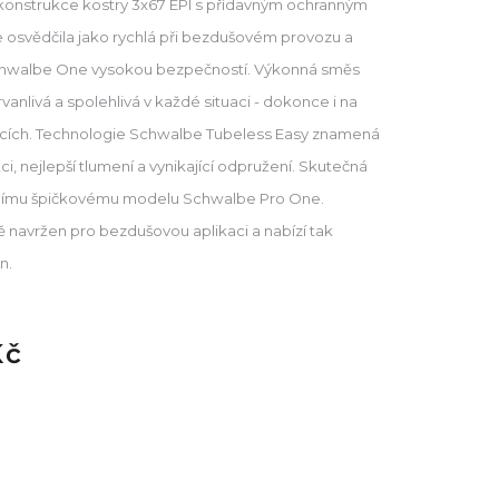
onstrukce kostry 3x67 EPI s přídavným ochranným
osvědčila jako rychlá při bezdušovém provozu a
chwalbe One vysokou bezpečností. Výkonná směs
anlivá a spolehlivá v každé situaci - dokonce i na
icích. Technologie Schwalbe Tubeless Easy znamená
ci, nejlepší tlumení a vynikající odpružení. Skutečná
utnímu špičkovému modelu Schwalbe Pro One.
ně navržen pro bezdušovou aplikaci a nabízí tak
n.
Kč