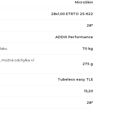
MicroSkin
28x1,00 ETRTO 25-622
28"
ADDIX Performance
tlaku
70 kg
, možná odchylka +/-
275 g
Tubeless easy TLE
15,20
28"