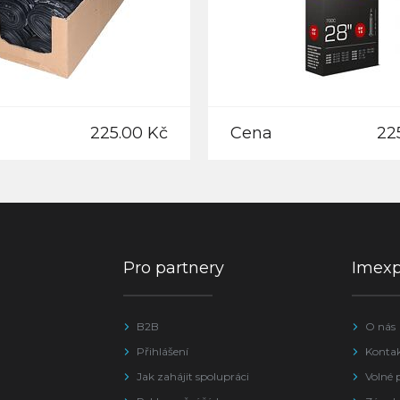
225.00 Kč
Cena
22
Pro partnery
Imex
B2B
O nás
Přihlášení
Konta
Jak zahájit spolupráci
Volné 