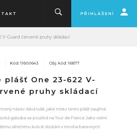
NTAKT
PŘIHLÁŠENÍ
 V-Guard červené pruhy skládací
Kód: 11600643
Obj. kód: 16877
 plášť One 23-622 V-
rvené pruhy skládací
otný název dává tušit, jaké místo tento plášť zaujímá
sická galuska se používá na Tour de France.Jako velmi
každému silničnímu kolu.K dostání v mnoha barevných