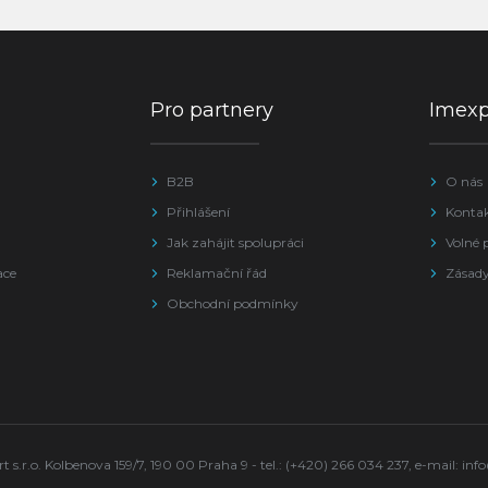
Pro partnery
Imex
B2B
O nás
Přihlášení
Konta
Jak zahájit spolupráci
Volné 
ace
Reklamační řád
Zásady
Obchodní podmínky
s.r.o. Kolbenova 159/7, 190 00 Praha 9 - tel.: (+420) 266 034 237, e-mail:
inf