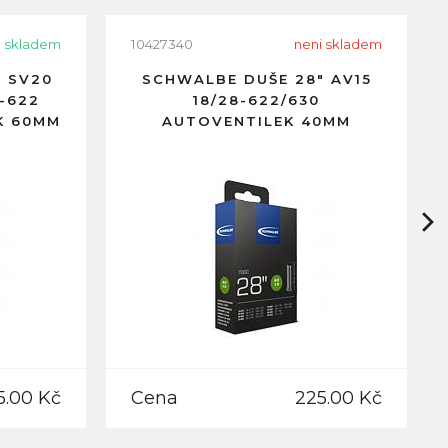
skladem
10427340
neni skladem
 SV20
SCHWALBE DUŠE 28" AV15
-622
18/28-622/630
K 60MM
AUTOVENTILEK 40MM
5.00 Kč
Cena
225.00 Kč