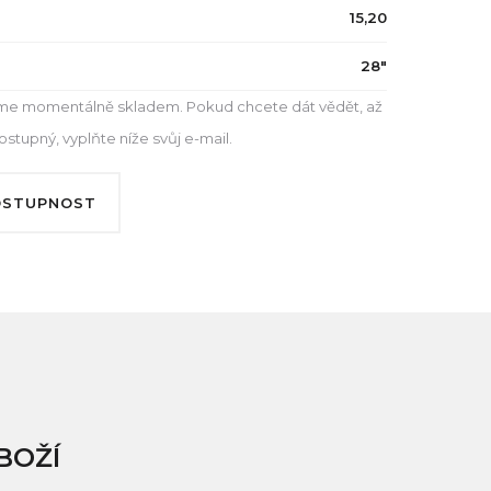
15,20
28"
e momentálně skladem. Pokud chcete dát vědět, až
tupný, vyplňte níže svůj e-mail.
OSTUPNOST
BOŽÍ