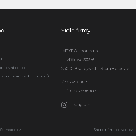
po
Sídlo firmy
IMEXPO sport s.r.o.
kt
Havlíčkova 333/6
pracovní pozice
250 01 Brandýs n.L - Stará Boleslav
 zpracování osobních údajů
IČ: 02896087
DIČ: CZ02896087
Instagram
o@imexpo.cz
Shop máme od
wpj.cz