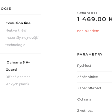
LOGIE
Cena s DPH
1 469.00 
Evolution line
Nejkvalitnější
neni skladem
materiály, nejnovější
technologie.
PARAMETRY
Ochrana 5 V-
Rychlost
Guard
Záběr silnice
Účinná ochrana
lehkých plášťů.
Záběr off-road
Ochrana
Životnost