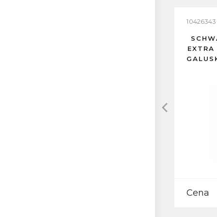
10426343
SCHWA
EXTRA 
GALUS
Cena