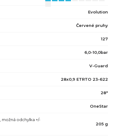
Evolution
Červené pruhy
127
6,0-10,0bar
V-Guard
28x0,9 ETRTO 23-622
28"
OneStar
, možná odchylka +/-
205 g