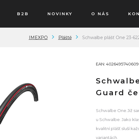
B2B
NOVINKY
O NÁS
KO
IMEXPO
Pláště
Schwalbe plášť One 23-622
EAN: 4026495740609
Schwalbe
Guard če
Schwalbe One.Již sam
u Schwalbe. Jako kla
kvalitní plášť sluší 
variantách.