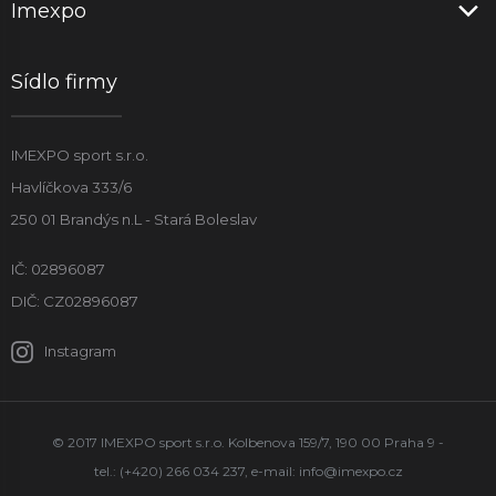
Imexpo
Sídlo firmy
IMEXPO sport s.r.o.
Havlíčkova 333/6
250 01 Brandýs n.L - Stará Boleslav
IČ: 02896087
DIČ: CZ02896087
Instagram
© 2017 IMEXPO sport s.r.o. Kolbenova 159/7, 190 00 Praha 9 -
tel.: (+420) 266 034 237, e-mail:
info@imexpo.cz