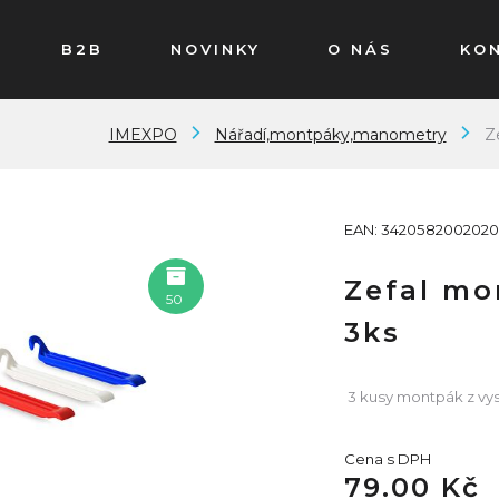
B2B
NOVINKY
O NÁS
KO
IMEXPO
Nářadí,montpáky,manometry
Z
EAN: 3420582002020
Zefal mo
50
3ks
3 kusy montpák z vys
Cena s DPH
79.00 Kč