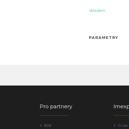
skladem
PARAMETRY
Pro partnery
Imex
B2B
O nás