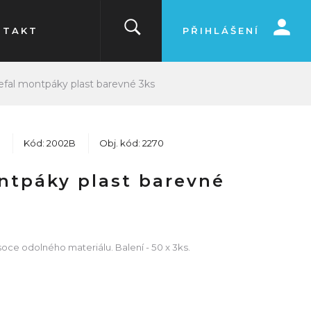
NTAKT
PŘIHLÁŠENÍ
efal montpáky plast barevné 3ks
Kód: 2002B
Obj. kód: 2270
ntpáky plast barevné
oce odolného materiálu. Balení - 50 x 3ks.