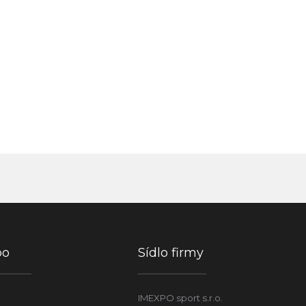
po
Sídlo firmy
IMEXPO sport s.r.o.