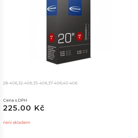
28-406,32-406,35-406,37-406,40-406
Cena s DPH
225.00 Kč
neni skladem