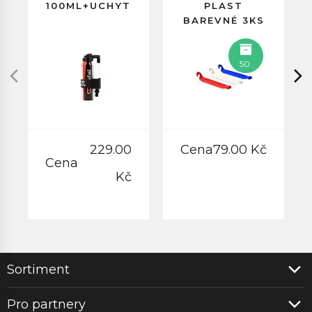
100ML+UCHYT
PLAST
BAREVNÉ 3KS
50
229.00
Cena
79.00 Kč
Cena
Kč
Sortiment
Pro partnery