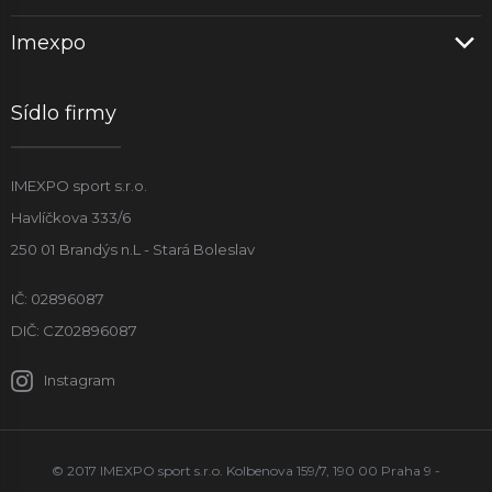
Imexpo
Sídlo firmy
IMEXPO sport s.r.o.
Havlíčkova 333/6
250 01 Brandýs n.L - Stará Boleslav
IČ: 02896087
DIČ: CZ02896087
Instagram
© 2017 IMEXPO sport s.r.o. Kolbenova 159/7, 190 00 Praha 9 -