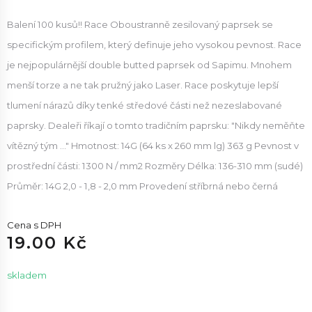
Balení 100 kusů!! Race Oboustranně zesilovaný paprsek se
specifickým profilem, který definuje jeho vysokou pevnost. Race
je nejpopulárnější double butted paprsek od Sapimu. Mnohem
menší torze a ne tak pružný jako Laser. Race poskytuje lepší
tlumení nárazů díky tenké středové části než nezeslabované
paprsky. Dealeři říkají o tomto tradičním paprsku: "Nikdy neměňte
vítězný tým ..." Hmotnost: 14G (64 ks x 260 mm lg) 363 g Pevnost v
prostřední části: 1300 N / mm2 Rozměry Délka: 136-310 mm (sudé)
Průměr: 14G 2,0 - 1,8 - 2,0 mm Provedení stříbrná nebo černá
Cena s DPH
19.00 Kč
skladem