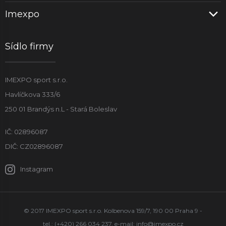
Imexpo
Sídlo firmy
IMEXPO sport s.r.o.
Havlíčkova 333/6
250 01 Brandýs n.L - Stará Boleslav
IČ: 02896087
DIČ: CZ02896087
Instagram
© 2017 IMEXPO sport s.r.o. Kolbenova 159/7, 190 00 Praha 9 -
tel.: (+420) 266 034 237, e-mail:
info@imexpo.cz