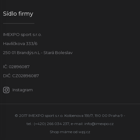
Sídlo firmy
IMEXPO sport s.r.o.
Havlíčkova 333/6
250 01 Brandýs n.L - Stará Boleslav
IČ: 02896087
DIČ: CZ02896087
Instagram
© 2017 IMEXPO sport s.r.o. Kolbenova 159/7, 190 00 Praha 9 -
tel.: (+420) 266 034 237, e-mail:
info@imexpo.cz
Shop máme od
wpj.cz