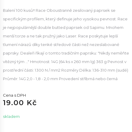
Balení 100 kusů!! Race Oboustranně zesilovaný paprsek se
specifickým profilem, který definuje jeho vysokou pevnost. Race
je nejpopulárnější double butted paprsek od Sapimu. Mnohem
menší torze a ne tak pružný jako Laser. Race poskytuje lepší
tlumení nárazů díky tenké středové části než nezeslabované
paprsky. Dealeři říkají o tomto tradičním paprsku: "Nikdy neměňte
vítězný tým ..." Hmotnost: 14G (64 ks x 260 mm lg) 363 g Pevnost v
prostřední části: 1300 N / mm2 Rozměry Délka: 136-310 mm (sudé)
Průměr: 14G 2,0 - 1,8 - 2,0 mm Provedení stříbrná nebo černá
Cena s DPH
19.00 Kč
skladem