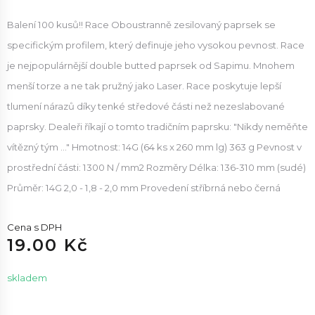
Balení 100 kusů!! Race Oboustranně zesilovaný paprsek se
specifickým profilem, který definuje jeho vysokou pevnost. Race
je nejpopulárnější double butted paprsek od Sapimu. Mnohem
menší torze a ne tak pružný jako Laser. Race poskytuje lepší
tlumení nárazů díky tenké středové části než nezeslabované
paprsky. Dealeři říkají o tomto tradičním paprsku: "Nikdy neměňte
vítězný tým ..." Hmotnost: 14G (64 ks x 260 mm lg) 363 g Pevnost v
prostřední části: 1300 N / mm2 Rozměry Délka: 136-310 mm (sudé)
Průměr: 14G 2,0 - 1,8 - 2,0 mm Provedení stříbrná nebo černá
Cena s DPH
19.00 Kč
skladem