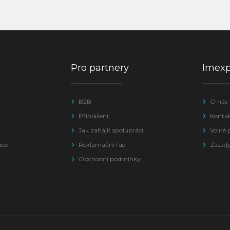
Pro partnery
Imex
B2B
O nás
Přihlášení
Konta
Jak zahájit spolupráci
Volné 
ace
Reklamační řád
Zásady
Obchodní podmínky