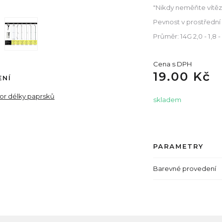
"Nikdy neměňte vítězn
Pevnost v prostřední
Průměr: 14G 2,0 - 1,8
Cena s DPH
19.00 Kč
ENÍ
tor délky paprsků
skladem
PARAMETRY
Barevné provedení