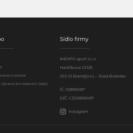
po
Sídlo firmy
IMEXPO sport s.r.o.
kt
Havlíčkova 333/6
pracovní pozice
250 01 Brandýs n.L - Stará Boleslav
 zpracování osobních údajů
IČ: 02896087
DIČ: CZ02896087
Instagram