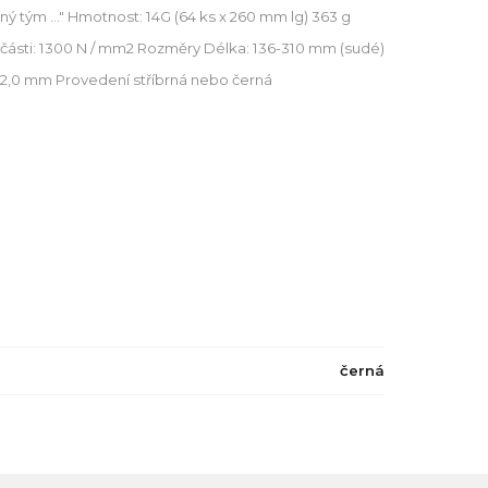
ý tým ..." Hmotnost: 14G (64 ks x 260 mm lg) 363 g
 části: 1300 N / mm2 Rozměry Délka: 136-310 mm (sudé)
 - 2,0 mm Provedení stříbrná nebo černá
černá