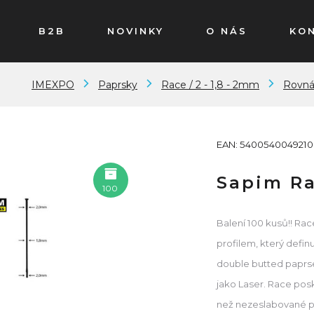
B2B
NOVINKY
O NÁS
KO
IMEXPO
Paprsky
Race / 2 - 1,8 - 2mm
Rovná
EAN: 5400540049210
Sapim Ra
100
Balení 100 kusů!! Ra
profilem, který defin
double butted paprs
jako Laser. Race posk
než nezeslabované pap