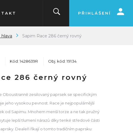
NTAKT
PŘIHLÁŠENÍ
 hlava
Sapim Race 286 černý rovný
Kód: 1428639R
Obj. kód: 19134
ce 286 černý rovný
ce Oboustranně zesilovaný paprsek se specifickým
uje jeho vysokou pevnost. Race je nejpopulárnější
ek od Sapimu. Mnohem menší torze a ne tak pružný
ytuje lepší tlumení nárazů díky tenké středové části
rsky. Dealeři říkají o tomto tradičním paprsku: