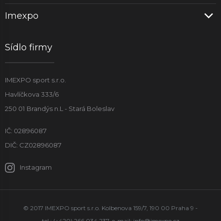
Imexpo
Sídlo firmy
IMEXPO sport s.r.o.
Havlíčkova 333/6
250 01 Brandýs n.L - Stará Boleslav
IČ: 02896087
DIČ: CZ02896087
Instagram
© 2017 IMEXPO sport s.r.o. Kolbenova 159/7, 190 00 Praha 9 -
tel.: (+420) 266 034 237, e-mail:
info@imexpo.cz