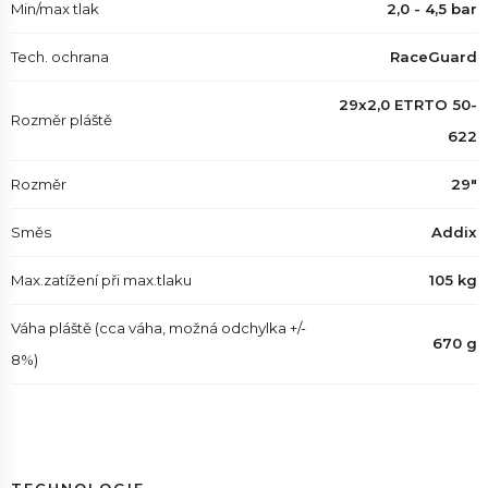
Min/max tlak
2,0 - 4,5 bar
Tech. ochrana
RaceGuard
29x2,0 ETRTO 50-
Rozměr pláště
622
Rozměr
29"
Směs
Addix
Max.zatížení při max.tlaku
105 kg
Váha pláště (cca váha, možná odchylka +/-
670 g
8%)