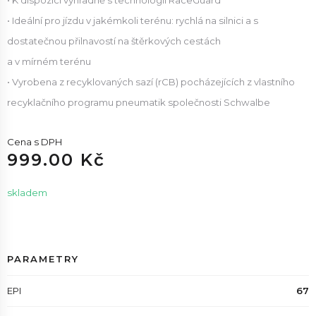
• K dispozici výhradně s technologií RaceGuard
• Ideální pro jízdu v jakémkoli terénu: rychlá na silnici a s
dostatečnou přilnavostí na štěrkových cestách
a v mírném terénu
• Vyrobena z recyklovaných sazí (rCB) pocházejících z vlastního
recyklačního programu pneumatik společnosti Schwalbe
Cena s DPH
999.00 Kč
skladem
PARAMETRY
EPI
67