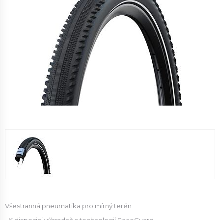
Všestranná pneumatika pro mírný terén