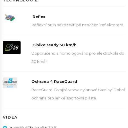
TECHNOLOGIE
Reflex
Reflexní pruh se rozsvítí při nasvícení reflektorem.
E.bike ready 50 km/h
Doporučeno a homologováno pro elektrokola do
50 km/h
Ochrana 4 RaceGuard
RaceGuard. Dvojitá vrstva nylonové tkaniny. Dobrá
ochrana pro lehké sportovní pláště.
VIDEA
watch?v=3MLxNslWW48