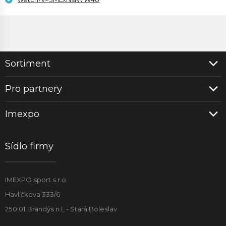
Sortiment
Pro partnery
Imexpo
Sídlo firmy
IMEXPO sport s.r.o.
Havlíčkova 333/6
250 01 Brandýs n.L - Stará Boleslav