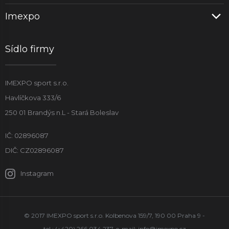
Imexpo
Sídlo firmy
IMEXPO sport s.r.o.
Havlíčkova 333/6
250 01 Brandýs n.L - Stará Boleslav
IČ: 02896087
DIČ: CZ02896087
Instagram
© 2017 IMEXPO sport s.r.o. Kolbenova 159/7, 190 00 Praha 9 -
tel.: (+420) 266 034 237, e-mail:
info@imexpo.cz