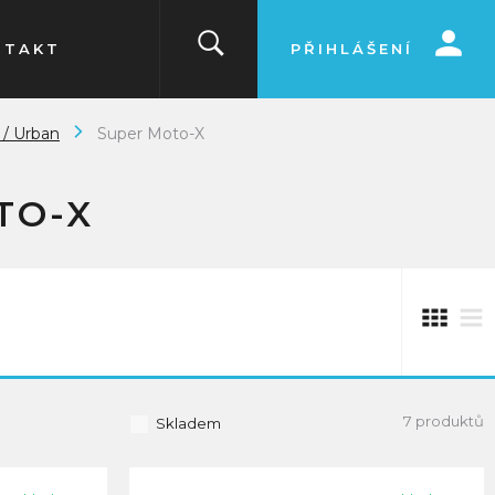
NTAKT
PŘIHLÁŠENÍ
 / Urban
Super Moto-X
TO-X
7 produktů
Skladem