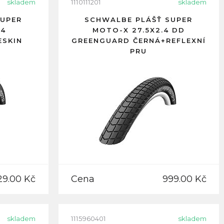
skladem
1110111201
skladem
SUPER
SCHWALBE PLÁŠŤ SUPER
.4
MOTO-X 27.5X2.4 DD
ESKIN
GREENGUARD ČERNÁ+REFLEXNÍ
PRU
29.00 Kč
Cena
999.00 Kč
skladem
1115960401
skladem