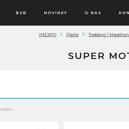
B2B
NOVINKY
O NÁS
KO
IMEXPO
Pláště
Trekking / Marathon
SUPER MO
nějšího