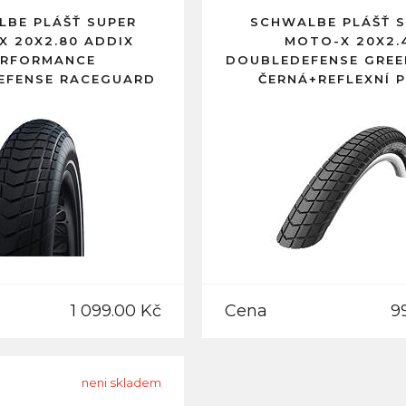
BE PLÁŠŤ SUPER
SCHWALBE PLÁŠŤ 
X 20X2.80 ADDIX
MOTO-X 20X2.
ERFORMANCE
DOUBLEDEFENSE GRE
EFENSE RACEGUARD
ČERNÁ+REFLEXNÍ 
FLEXNÍ PRUH
1 099.00 Kč
Cena
9
neni skladem