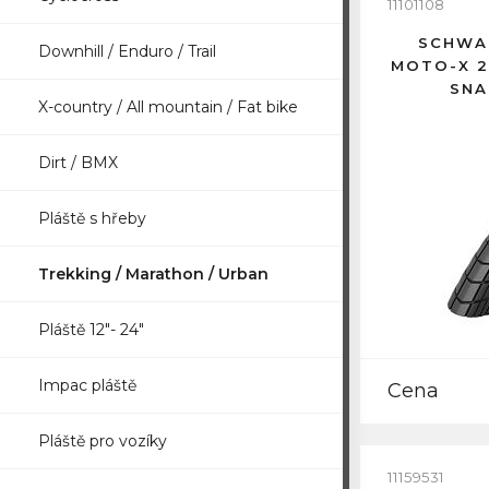
11101108
SCHWAL
Downhill / Enduro / Trail
MOTO-X 2
SNA
X-country / All mountain / Fat bike
Dirt / BMX
Pláště s hřeby
Trekking / Marathon / Urban
Pláště 12"- 24"
Impac pláště
Cena
Pláště pro vozíky
11159531