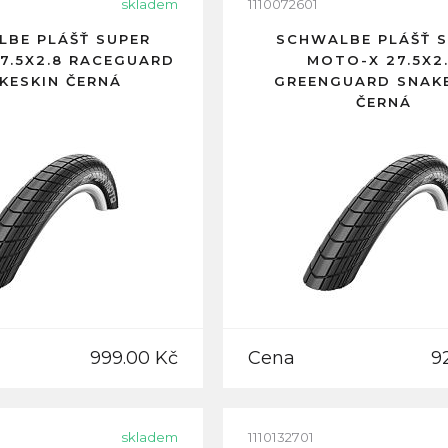
skladem
1110072601
BE PLÁŠŤ SUPER
SCHWALBE PLÁŠŤ 
7.5X2.8 RACEGUARD
MOTO-X 27.5X2
KESKIN ČERNÁ
GREENGUARD SNAK
ČERNÁ
999.00 Kč
Cena
9
skladem
1110132701