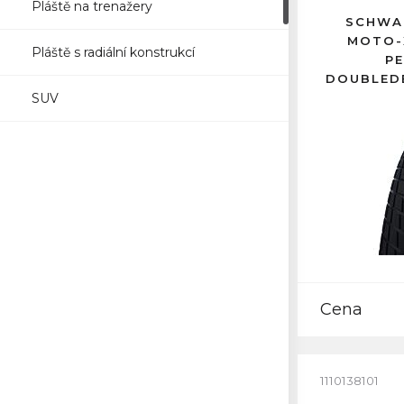
Pláště na trenažery
SCHWAL
MOTO-
Pláště s radiální konstrukcí
P
DOUBLED
SUV
RE
Cena
1110138101