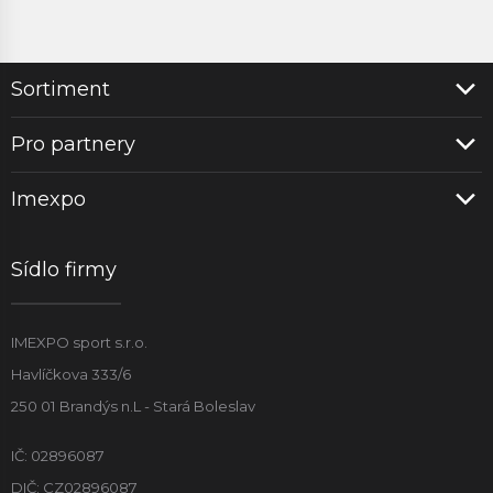
Sortiment
Pro partnery
Imexpo
Sídlo firmy
IMEXPO sport s.r.o.
Havlíčkova 333/6
250 01 Brandýs n.L - Stará Boleslav
IČ: 02896087
DIČ: CZ02896087