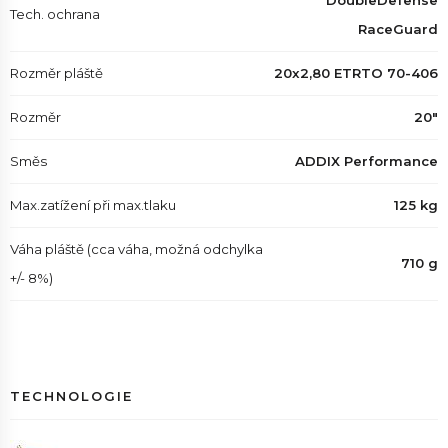
DoubleDefense
Tech. ochrana
RaceGuard
Rozměr pláště
20x2,80 ETRTO 70-406
Rozměr
20"
Směs
ADDIX Performance
Max.zatížení při max.tlaku
125 kg
Váha pláště (cca váha, možná odchylka
710 g
+/- 8%)
TECHNOLOGIE