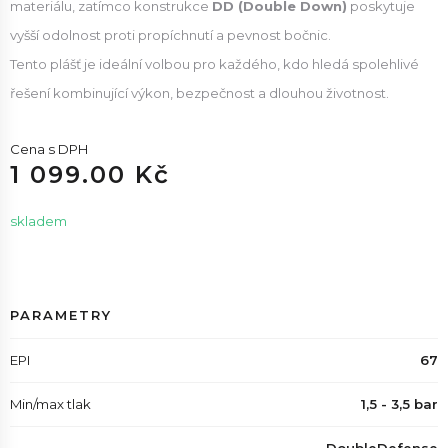
materiálu, zatímco konstrukce
DD (Double Down)
poskytuje
vyšší odolnost proti propíchnutí a pevnost bočnic.
Tento plášť je ideální volbou pro každého, kdo hledá spolehlivé
řešení kombinující výkon, bezpečnost a dlouhou životnost.
Cena s DPH
1 099.00 Kč
skladem
PARAMETRY
EPI
67
Min/max tlak
1,5 - 3,5 bar