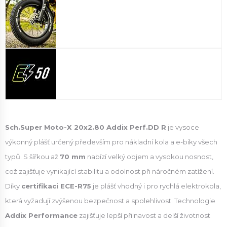
Sch.Super Moto-X 20x2.80 Addix Perf.DD R
je vysoce
výkonný plášť určený především pro nákladní kola a e-biky všech
typů. S šířkou až
70 mm
nabízí velký objem a vysokou nosnost,
což zajišťuje vynikající stabilitu a odolnost při náročném zatížení.
Díky
certifikaci ECE-R75
je plášť vhodný i pro rychlá elektrokola,
která vyžadují zvýšenou bezpečnost a spolehlivost. Technologie
Addix Performance
zajišťuje lepší přilnavost a delší životnost