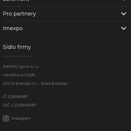
Pro partnery
Imexpo
Sídlo firmy
IMEXPO sport s.r.o.
Havlíčkova 333/6
250 01 Brandýs n.L - Stará Boleslav
IČ: 02896087
DIČ: CZ02896087
Instagram